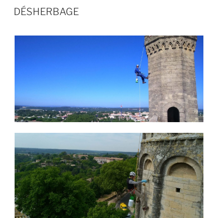
PUBLIÉ
DÉSHERBAGE
LE