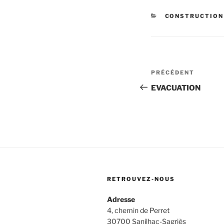
CATÉGORIES
CONSTRUCTION
Navigation
Article
PRÉCÉDENT
de
précédent
EVACUATION
l’article
RETROUVEZ-NOUS
Adresse
4, chemin de Perret
30700 Sanilhac-Sagriès