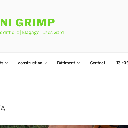
NI GRIMP
 difficile | Élagage | Uzès Gard
ts
construction
Bâtiment
Contact
Tèl: 0
TA