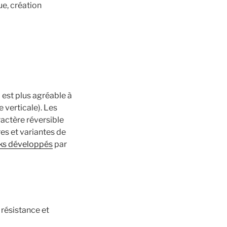
ue, création
ta est plus agréable à
 verticale). Les
actère réversible
res et variantes de
ks développés
par
 résistance et