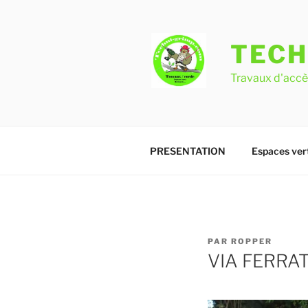
Aller
au
contenu
TECH
principal
Travaux d'accès
PRESENTATION
Espaces ver
PUBLIÉ
PAR
ROPPER
LE
VIA FERRA